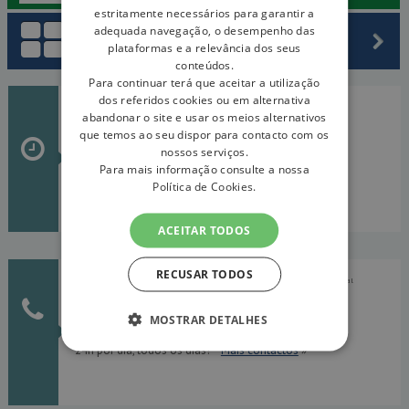
estritamente necessários para garantir a
adequada navegação, o desempenho das
Fornecedores
plataformas e a relevância dos seus
conteúdos.
Para continuar terá que aceitar a utilização
dos referidos cookies ou em alternativa
Av. da Liberdade, 24
: 08h30 - 19h30 (2ª a 6ª feira)
abandonar o site e usar os meios alternativos
LOJA DO CIDADÃO
:
08h30 - 19h30
que temos ao seu dispor para contacto com os
(Laranjeiras)
08h30 - 14h00 (sábados)
nossos serviços.
Para mais informação consulte a nossa
Política de Cookies.
ACEITAR TODOS
RECUSAR TODOS
CLIENTES:
213 221 111|
custo de uma chamada para a rede fixa nacional
LEITURA:
800 201 101 (gratuita)
ROTURAS:
800 201 600 (gratuita)
MOSTRAR DETALHES
FALTA DE ÁGUA:
800 222 425 (gratuita)
24h por dia, todos os dias!
Mais contactos
»