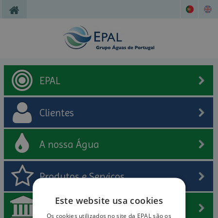
EPAL
Clientes
A nossa Água
Produtos e Serviços
Este website usa cookies
Museu da Água
Os cookies utilizados no site da EPAL são os