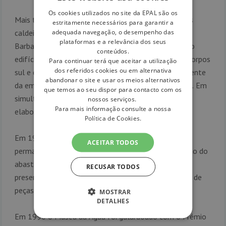
Os cookies utilizados no site da EPAL são os
Mais tarde, em 1950, na sequência da demolição das
estritamente necessários para garantir a
adequada navegação, o desempenho das
caldeiras da antiga Estação Elevatória a Vapor dos
plataformas e a relevância dos seus
Barbadinhos, deu-se um processo de remodelação do
conteúdos.
edifício onde foi construído um primeiro andar nos corpos
Para continuar terá que aceitar a utilização
dos referidos cookies ou em alternativa
sul e central, projectado para acolher o arquivo corrente
abandonar o site e usar os meios alternativos
da empresa e instalações do laboratório da empresa. Em
que temos ao seu dispor para contacto com os
simultâneo, foram dados os primeiros passos para a
nossos serviços.
Para mais informação consulte a nossa
elaboração de um espaço museológico.
Política de Cookies.
Em 1987 foi finalmente instalada uma exposição
ACEITAR TODOS
permanente onde se destacava a história da evolução do
abastecimento de água à cidade de Lisboa, desde a
RECUSAR TODOS
presença romana até hoje. Foi exposto um conjunto de
peças pertencentes ao acervo da Empresa.
MOSTRAR
DETALHES
Em 1990 o Museu da Água foi galardoado com o Prémio